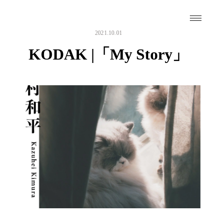
2021.10.01
KODAK |「My Story」